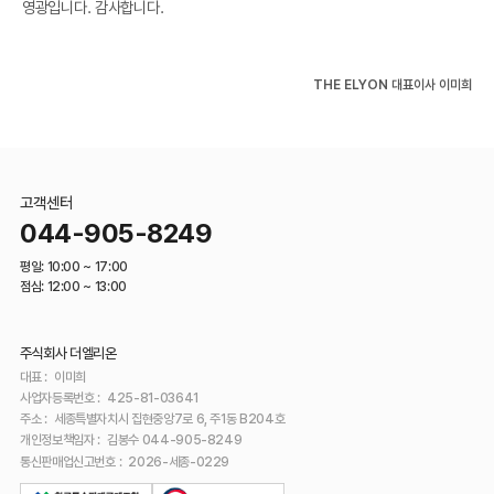
영광입니다. 감사합니다.
THE ELYON 대표이사 이미희
고객센터
044-905-8249
평일: 10:00 ~ 17:00
점심: 12:00 ~ 13:00
주식회사 더엘리온
대표
:
이미희
사업자등록번호
:
425-81-03641
주소
:
세종특별자치시 집현중앙7로 6, 주1동 B204호
개인정보책임자
:
김봉수 044-905-8249
통신판매업신고번호
:
2026-세종-0229